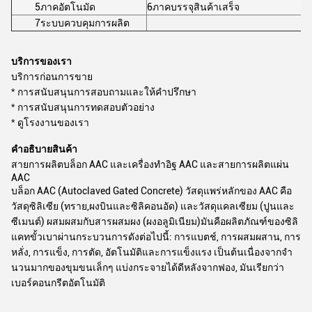
5ภาคอัตโนมัด
6ภาคบรรจุสินค้าเสร็จ
7ระบบควบคุมการผลิต
บริการของเรา
บริการก่อนการขาย
* การสนับสนุนการสอบถามและให้คําปรึกษา
* การสนับสนุนการทดสอบตัวอย่าง
* ดูโรงงานของเรา
คําอธิบายสินค้า
สายการผลิตบล็อก AAC และเครื่องทําอิฐ AAC และสายการผลิตแผ่น
AAC
บล็อก AAC (Autoclaved Gated Concrete) วัสดุแพร่หลักของ AAC คือ
วัสดุซิลิเซีย (ทราย,ผงบินและซิลิคอนอัด) และวัสดุแคลเซียม (ปูนและ
ซีเมนต์) ผสมผสมกับสารผสมผง (ผงอลูมิเนียม)มันคือผลิตภัณฑ์ของซิลิ
แคทขั้วเบาผ่านกระบวนการดังต่อไปนี้: การแบตช์, การผสมผสาน, การ
หลั่ง, การแข็ง, การตัด, อัตโนมัติและการแข็งแรง เป็นต้นเนื่องจากจํา
นวนมากของขุมขนเล็กๆ แบ่งกระจายได้ดีหลังจากฟอง, มันเรียกว่า
เบอร์คอนกรีตอัตโนมัติ