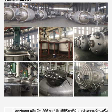
Lianzhong ผลิตถังปฏิกิริยา / ผังปฏิกิริยาที่มีการทําความร้อนครึ่