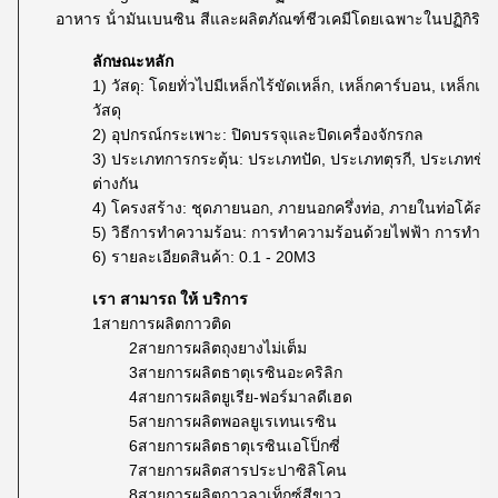
อาหาร น้ํามันเบนซิน สีและผลิตภัณฑ์ชีวเคมีโดยเฉพาะในปฏิกิริย
ลักษณะหลัก
1) วัสดุ: โดยทั่วไปมีเหล็กไร้ขัดเหล็ก, เหล็กคาร์บอน, เหล
วัสดุ
2) อุปกรณ์กระเพาะ: ปิดบรรจุและปิดเครื่องจักรกล
3) ประเภทการกระตุ้น: ประเภทปัด, ประเภทตุรกี, ประเภทขั
ต่างกัน
4) โครงสร้าง: ชุดภายนอก, ภายนอกครึ่งท่อ, ภายในท่อโค้ล
5) วิธีการทําความร้อน: การทําความร้อนด้วยไฟฟ้า การทําค
6) รายละเอียดสินค้า: 0.1 - 20M3
เรา สามารถ ให้ บริการ
1สายการผลิตกาวติด
2สายการผลิตถุงยางไม่เต็ม
3สายการผลิตธาตุเรซินอะคริลิก
4สายการผลิตยูเรีย-ฟอร์มาลดีเฮด
5สายการผลิตพอลยูเรเทนเรซิน
6สายการผลิตธาตุเรซินเอโป็กซี่
7สายการผลิตสารประปาซิลิโคน
8สายการผลิตกาวลาเท็กซ์สีขาว