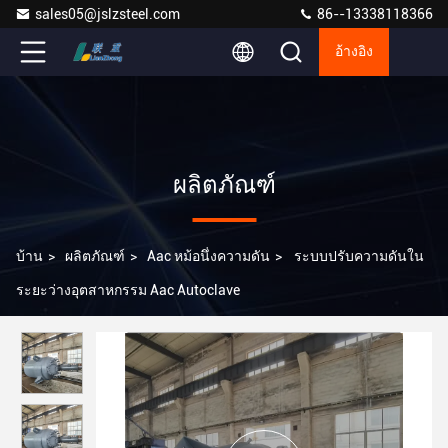
sales05@jslzsteel.com
86--13338118366
อ้างอิง
ผลิตภัณฑ์
บ้าน
>
ผลิตภัณฑ์
>
Aac หม้อนึ่งความดัน
>
ระบบปรับความดันใน
ระยะว่างอุตสาหกรรม Aac Autoclave