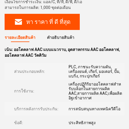
เงื่อนไขการชำระเงิน: แอล/C, ที/ที, ดี/พี, ดี/เอ
สามารถในการผลิต: 1,000 ชุดต่อเดือน
หา ราคา ที่ ดี ที่สุด
รายละเอียดสินค้า
คําอธิบายสินค้า
เน้น:
ออโตคลาฟ AAC แบบแนวราบ
,
อุตสาหกรรม AAC ออโตคลาฟ
,
ออโตคลาฟ AAC วัคคิวัม
PLC, ภาชนะรับความดัน,
ส่วนประกอบหลัก:
เครื่องยนต์, เกียร์, มอเตอร์, ปั๊ม,
แบริ่ง, กระปุกเกียร์
เครื่องปฏิกิริยาออโตคลาฟสําห
รับบล็อกในสายการผลิต
การใช้งาน:
AAC,สายการผลิต AAC,เพื่อผลิต
อิฐเข้าอากาศ
บริการหลังการรับประกัน:
การสนับสนุนทางเทคนิควีดีโอ
ข้อดี:
ประสิทธิภาพสูง