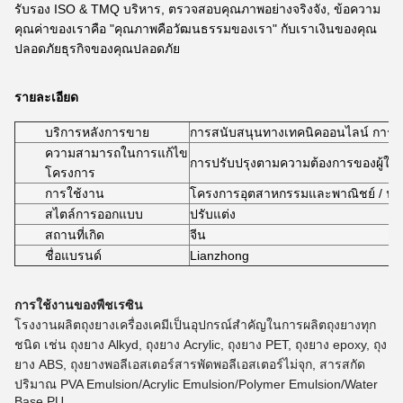
รับรอง ISO & TMQ บริหาร, ตรวจสอบคุณภาพอย่างจริงจัง, ข้อความ
คุณค่าของเราคือ "คุณภาพคือวัฒนธรรมของเรา" กับเราเงินของคุณ
ปลอดภัยธุรกิจของคุณปลอดภัย
รายละเอียด
บริการหลังการขาย
การสนับสนุนทางเทคนิคออนไลน์ การตร
ความสามารถในการแก้ไข
การปรับปรุงตามความต้องการของผู้ใช้
โครงการ
การใช้งาน
โครงการอุตสาหกรรมและพาณิชย์ / น้ําม
สไตล์การออกแบบ
ปรับแต่ง
สถานที่เกิด
จีน
ชื่อแบรนด์
Lianzhong
การใช้งานของพืชเรซิน
โรงงานผลิตถุงยางเครื่องเคมีเป็นอุปกรณ์สําคัญในการผลิตถุงยางทุก
ชนิด เช่น ถุงยาง Alkyd, ถุงยาง Acrylic, ถุงยาง PET, ถุงยาง epoxy, ถุง
ยาง ABS, ถุงยางพอลีเอสเตอร์สารพัดพอลีเอสเตอร์ไม่จุก, สารสกัด
ปริมาณ PVA Emulsion/Acrylic Emulsion/Polymer Emulsion/Water
Base PU