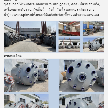
ชุดอุปกรณ์ทั้งหมดประกอบด้วย ระบบปฏิกิริยา, คอลัมน์ส่วนส่วนตั้ง,
เครื่องบดระดับราบ, ถังเก็บน้ํา, ถังน้ํามันรั่ว และท่อ (หม้อระบาย
น้ํา)ส่วนของอุปกรณ์ทั้งหมดที่ติดต่อกับวัสดุทั้งหมดทําจากสแตนเลส.
ภาพละเอียด