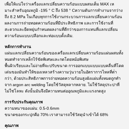
เพื่อให้แน่ใจว่าเครื่องแลกเปลี่ยนความร้อนแบบผสมเต็ม MAX เห
มาะสําหรับอุณหภูมิ -195 ° C ถึง 538 ° Cความดันการทํางานจากว่าง
ถึง 8.2 MPa ในเกือบทุกการใช้งานกระบวนการแลกเปลี่ยนความร้อน
ผลงานการถ่ายทอดความร้อนที่มีประสิทธิภาพ และการใช้งานที่
สะดวกและยืดหยุ่นกําหนดผลงานที่ดีกว่าของการแทนที่แลกเปลี่ยน
ความร้อนแบบเปลือกและท่อแบบดั้งเดิม.
หลักการทํางาน
แผ่นแลกเปลี่ยนความร้อนของเครื่องแลกเปลี่ยนความร้อนแผ่นผสมทั้ง
หมดทําจากเหล็กไร้ขัดพิเศษและกดโดยหม้อพิเศษ
พื้นผิวเรียบและไม่ง่ายที่จะปรับขนาด การออกแบบแบบแบบคลื่นที่โดด
เด่นของมันทําให้ของเหลวสร้างความวุ่นวายในอัตราการไหลที่ต่ํา
กว่า, ด้วยประสิทธิภาพการถ่ายทอดความร้อนสูงผังแผ่นทั้งหมดถูกทํา
จาก argon arc welding โดยใช้วัสดุหลากหลาย. ไม่ใช้วัสดุประปาที่
ไม่ใช่โลหะ ดังนั้นมันจึงมีความทนต่ออุณหภูมิและแรงกดสูง
การรับประกันคุณภาพ
ความหนาของแผ่น: 0.5-0.6mm
ขนาดของกระปุกคือ 70% เราสามารถใช้วัสดุนําเข้าได้ 68%
คุณภาพ